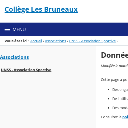
Panneau de gestion des cookies
Collège Les Bruneaux
Menu de la rubrique
Contenu
MENU
Vous êtes ici :
Accueil
›
Associations
›
UNSS - Association Sportive
›
Donnée
Associations
Modifiée le mard
UNSS - Association Sportive
Cette page a pou
Des enga
De l'util
Des modal
Consultez la
po