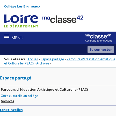
Panneau de gestion des cookies
Collège Les Bruneaux
Menu de la rubrique
Contenu
MENU
Se connecter
Vous êtes ici :
Accueil
›
Espace partagé
›
Parcours d'Education Artistique
et Culturelle (PEAC)
›
Archives
›
Espace partagé
Parcours d'Education Artistique et Culturelle (PEAC)
Offre culturelle au collège
Archives
Les Etincelles