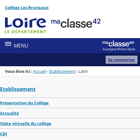
Panneau de gestion des cookies
Collège Les Bruneaux
Menu de la rubrique
Contenu
MENU
Se connecter
Vous êtes ici :
Accueil
›
Etablissement
›
Latin
Etablissement
Présentation du Collège
Actualité
Visite virtuelle du collège
CDI