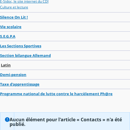
E-Sidoc, le site internet du CDI
Culture et lecture
Silence On Lit !
Vie scolaire
S.E.G.P.A
Les Sections Sportives
Section bilangue Allemand
Latin
Demi-pension
Taxe d'apprentissage
Programme national de lutte contre le harcèlement Ph@re
Aucun élément pour l'article « Contacts » n'a été
publié.