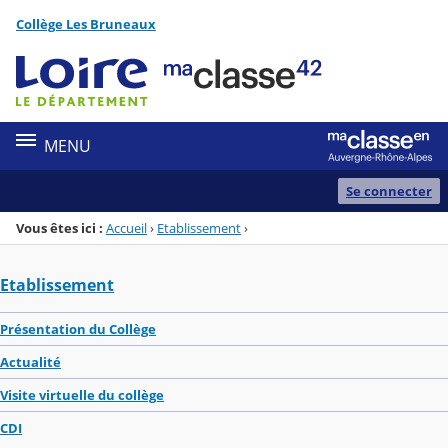
Panneau de gestion des cookies
Collège Les Bruneaux
Menu de la rubrique
Contenu
MENU
Se connecter
Vous êtes ici :
Accueil
›
Etablissement
›
Etablissement
Présentation du Collège
Actualité
Visite virtuelle du collège
CDI