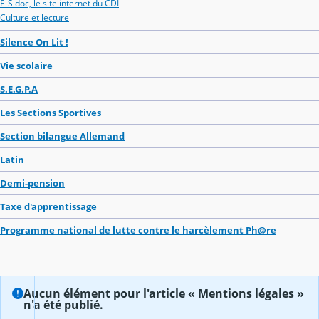
E-Sidoc, le site internet du CDI
Culture et lecture
Silence On Lit !
Vie scolaire
S.E.G.P.A
Les Sections Sportives
Section bilangue Allemand
Latin
Demi-pension
Taxe d'apprentissage
Programme national de lutte contre le harcèlement Ph@re
Aucun élément pour l'article « Mentions légales »
n'a été publié.