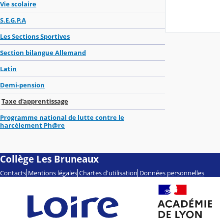
Vie scolaire
S.E.G.P.A
Les Sections Sportives
Section bilangue Allemand
Latin
Demi-pension
Taxe d'apprentissage
Programme national de lutte contre le
harcèlement Ph@re
Collège Les Bruneaux
Contacts
Mentions légales
Chartes d'utilisation
Données personnelles