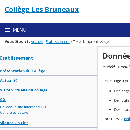
Panneau de gestion des cookies
Collège Les Bruneaux
Menu de la rubrique
Contenu
MENU
Vous êtes ici :
Accueil
›
Etablissement
›
Taxe d'apprentissage
Donnée
Etablissement
Modifiée le mard
Présentation du Collège
Actualité
Cette page a pou
Visite virtuelle du collège
Des enga
CDI
De l'util
E-Sidoc, le site internet du CDI
Des modal
Culture et lecture
Consultez la
po
Silence On Lit !