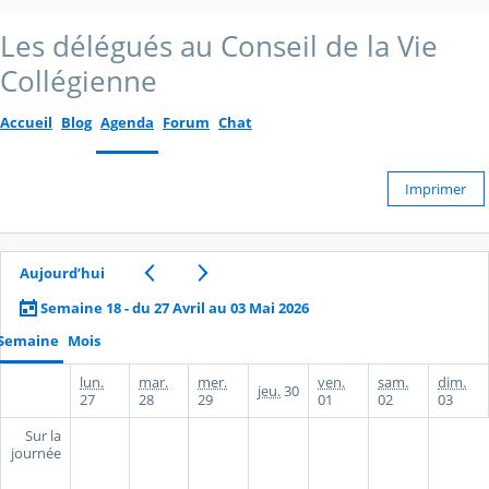
Les délégués au Conseil de la Vie
Collégienne
Accueil
Blog
Agenda
Forum
Chat
Imprimer
Aujourd’hui
Semaine 18 - du 27 Avril au 03 Mai 2026
Semaine
Mois
lun.
mar.
mer.
ven.
sam.
dim.
jeu.
30
27
28
29
01
02
03
Sur la
journée