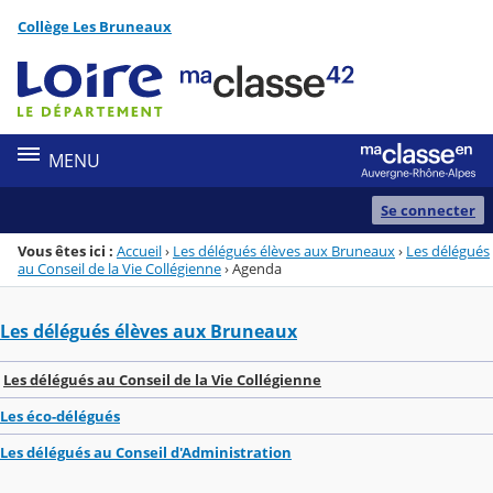
Panneau de gestion des cookies
Collège Les Bruneaux
Menu de la rubrique
Contenu
MENU
Se connecter
Vous êtes ici :
Accueil
›
Les délégués élèves aux Bruneaux
›
Les délégués
au Conseil de la Vie Collégienne
›
Agenda
Les délégués élèves aux Bruneaux
Les délégués au Conseil de la Vie Collégienne
Les éco-délégués
Les délégués au Conseil d'Administration