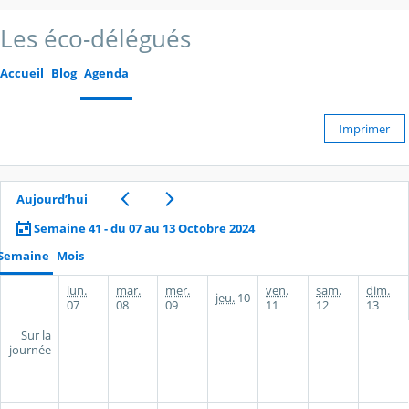
Les éco-délégués
Accueil
Blog
Agenda
Imprimer
Aujourd’hui
Semaine 41 - du 07 au 13 Octobre 2024
Semaine
Mois
lun.
mar.
mer.
ven.
sam.
dim.
jeu.
10
07
08
09
11
12
13
Sur la
journée