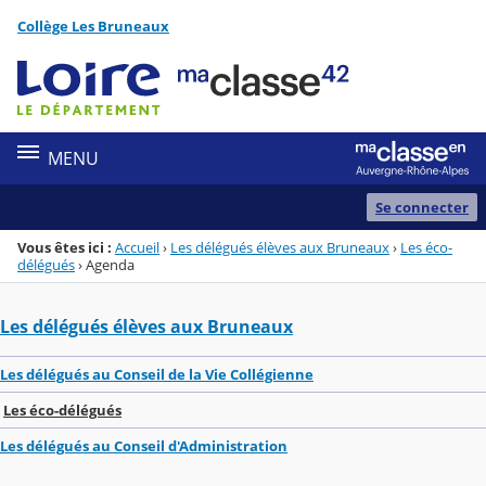
Panneau de gestion des cookies
Collège Les Bruneaux
Menu de la rubrique
Contenu
MENU
Se connecter
Vous êtes ici :
Accueil
›
Les délégués élèves aux Bruneaux
›
Les éco-
délégués
›
Agenda
Les délégués élèves aux Bruneaux
Les délégués au Conseil de la Vie Collégienne
Les éco-délégués
Les délégués au Conseil d'Administration