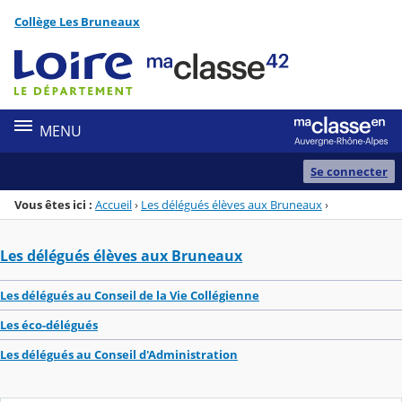
Panneau de gestion des cookies
Collège Les Bruneaux
Menu de la rubrique
Contenu
MENU
Se connecter
Vous êtes ici :
Accueil
›
Les délégués élèves aux Bruneaux
›
Les délégués élèves aux Bruneaux
Les délégués au Conseil de la Vie Collégienne
Les éco-délégués
Les délégués au Conseil d'Administration