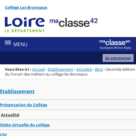
Panneau de gestion des cookies
Collège Les Bruneaux
Menu de la rubrique
Contenu
MENU
Se connecter
Vous êtes ici :
Accueil
›
Etablissement
›
Actualité
›
Blog
›
Seconde édition
du Forum des métiers au collège les Bruneaux
Etablissement
Présentation du Collège
Actualité
Visite virtuelle du collège
CDI