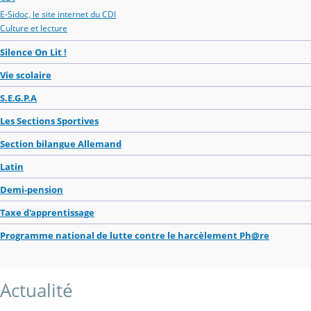
E-Sidoc, le site internet du CDI
Culture et lecture
Silence On Lit !
Vie scolaire
S.E.G.P.A
Les Sections Sportives
Section bilangue Allemand
Latin
Demi-pension
Taxe d'apprentissage
Programme national de lutte contre le harcèlement Ph@re
Actualité