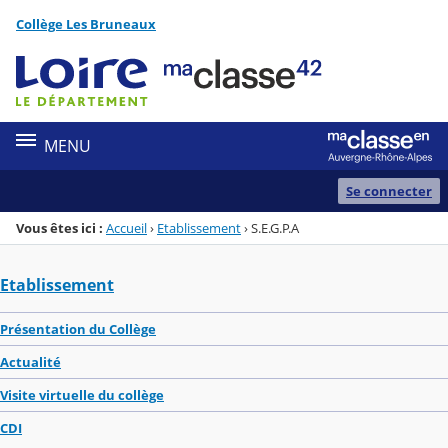
Panneau de gestion des cookies
Collège Les Bruneaux
Menu de la rubrique
Contenu
MENU
Se connecter
Vous êtes ici :
Accueil
›
Etablissement
›
S.E.G.P.A
Etablissement
Présentation du Collège
Actualité
Visite virtuelle du collège
CDI