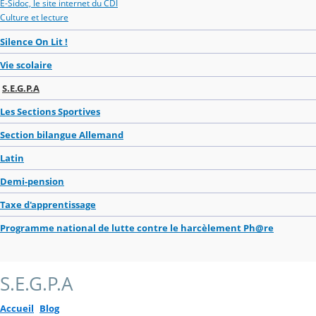
E-Sidoc, le site internet du CDI
Culture et lecture
Silence On Lit !
Vie scolaire
S.E.G.P.A
Les Sections Sportives
Section bilangue Allemand
Latin
Demi-pension
Taxe d'apprentissage
Programme national de lutte contre le harcèlement Ph@re
S.E.G.P.A
Accueil
Blog