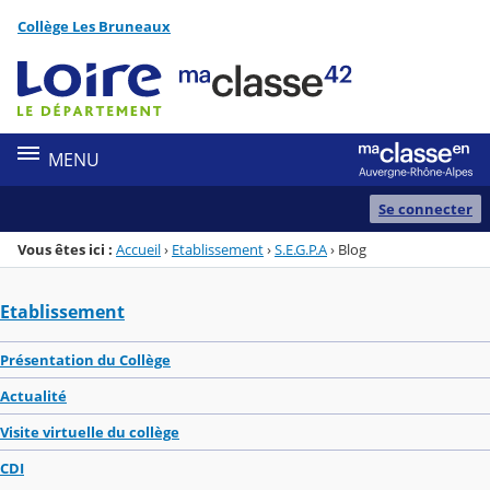
Panneau de gestion des cookies
Collège Les Bruneaux
Menu de la rubrique
Contenu
MENU
Se connecter
Vous êtes ici :
Accueil
›
Etablissement
›
S.E.G.P.A
›
Blog
Etablissement
Présentation du Collège
Actualité
Visite virtuelle du collège
CDI