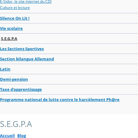
E-Sidoc, le site internet du CDI
Culture et lecture
Silence On Lit !
Vie scolaire
S.E.G.P.A
Les Sections Sportives
Section bilangue Allemand
Latin
Demi-pension
Taxe d'apprentissage
Programme national de lutte contre le harcèlement Ph@re
S.E.G.P.A
Accueil
Blog