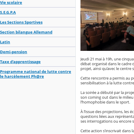
Vie scolaire
S.E.G.P.A
Les Sections Sportives
Section bilangue Allemand
Latin
Demi-pension
Jeudi 21 mai à 19h, une cinqua
Taxe d'apprentissage
débat organisé dans le cadre 
projet, ainsi qu’avec le centre s
Programme national de lutte contre
le harcèlement Ph@re
Cette rencontre a permis au p
sensibilisation à la lutte contr
La soirée a débuté par la pro
son coming out dans le milieu 
l’homophobie dans le sport.
À l’issue des projections, les
questions liées aux représenta
ses interrogations ou encore s
Cette action s’inscrivait dans