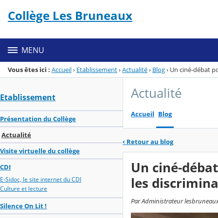
Panneau de gestion des cookies
Collège Les Bruneaux
Menu de la rubrique
Contenu
MENU
Vous êtes ici :
Accueil
›
Etablissement
›
Actualité
›
Blog
›
Un ciné-débat po
Actualité
Etablissement
Accueil
Blog
Présentation du Collège
Actualité
‹
Retour au blog
Visite virtuelle du collège
Un ciné-débat
CDI
les discrimin
E-Sidoc, le site internet du CDI
Culture et lecture
Par Administrateur lesbruneaux,
Silence On Lit !