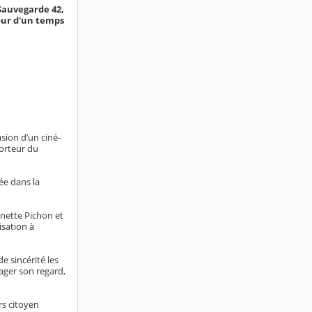
Sauvegarde 42,
tour d'un temps
sion d’un ciné-
porteur du
ée dans la
nette Pichon et
isation à
e sincérité les
tager son regard,
rs citoyen