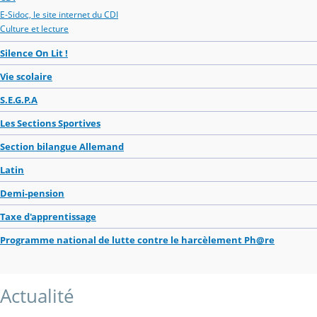
E-Sidoc, le site internet du CDI
Culture et lecture
Silence On Lit !
Vie scolaire
S.E.G.P.A
Les Sections Sportives
Section bilangue Allemand
Latin
Demi-pension
Taxe d'apprentissage
Programme national de lutte contre le harcèlement Ph@re
Actualité