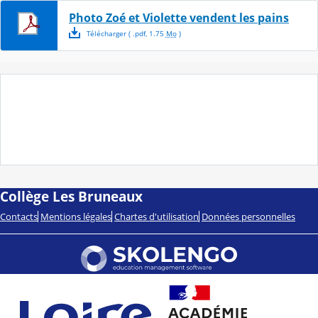
Photo Zoé et Violette vendent les pains
Télécharger
( .
pdf
,
1.75
Mo
)
Collège Les Bruneaux
Contacts
Mentions légales
Chartes d'utilisation
Données personnelles