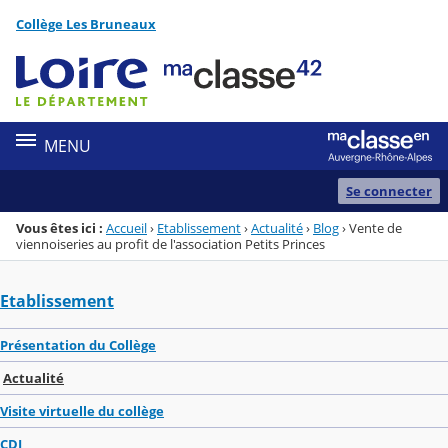
Panneau de gestion des cookies
Collège Les Bruneaux
Menu de la rubrique
Contenu
MENU
Se connecter
Vous êtes ici :
Accueil
›
Etablissement
›
Actualité
›
Blog
›
Vente de
viennoiseries au profit de l'association Petits Princes
Etablissement
Présentation du Collège
Actualité
Visite virtuelle du collège
CDI