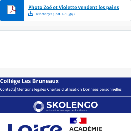
Photo Zoé et Violette vendent les pains
Télécharger
( .
pdf
,
1.75
Mo
)
Collège Les Bruneaux
Contacts
Mentions légales
Chartes d'utilisation
Données personnelles