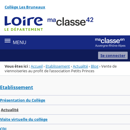
Panneau de gestion des cookies
Collège Les Bruneaux
Menu de la rubrique
Contenu
MENU
Se connecter
Vous êtes ici :
Accueil
›
Etablissement
›
Actualité
›
Blog
›
Vente de
viennoiseries au profit de l'association Petits Princes
Etablissement
Présentation du Collège
Actualité
Visite virtuelle du collège
CDI