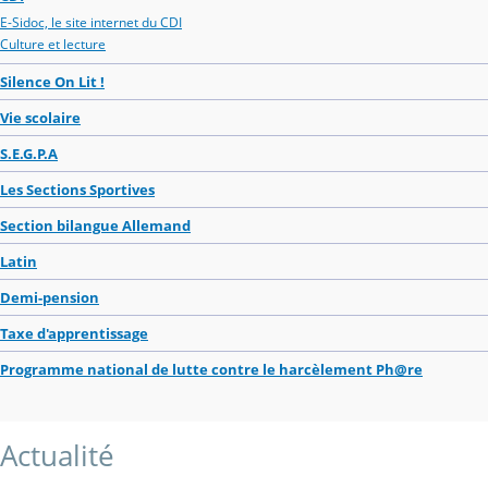
E-Sidoc, le site internet du CDI
Culture et lecture
Silence On Lit !
Vie scolaire
S.E.G.P.A
Les Sections Sportives
Section bilangue Allemand
Latin
Demi-pension
Taxe d'apprentissage
Programme national de lutte contre le harcèlement Ph@re
Actualité