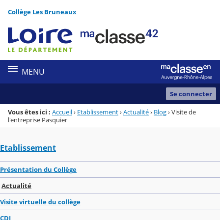
Panneau de gestion des cookies
Collège Les Bruneaux
Menu de la rubrique
Contenu
MENU
Se connecter
Vous êtes ici :
Accueil
›
Etablissement
›
Actualité
›
Blog
›
Visite de
l'entreprise Pasquier
Etablissement
Présentation du Collège
Actualité
Visite virtuelle du collège
CDI