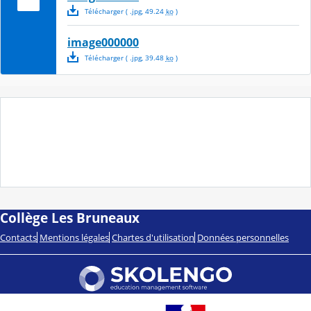
Télécharger
( .
jpg
,
49.24
ko
)
image000000
Télécharger
( .
jpg
,
39.48
ko
)
Collège Les Bruneaux
Contacts
Mentions légales
Chartes d'utilisation
Données personnelles