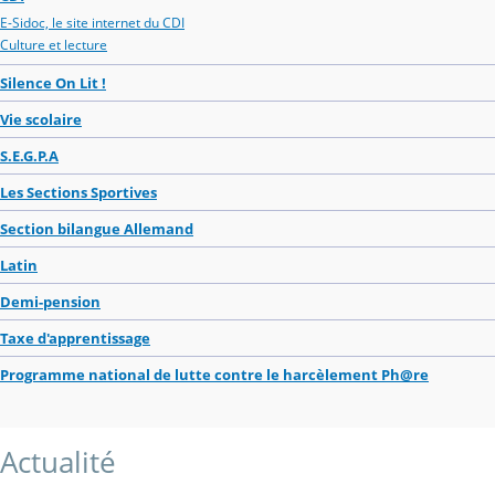
E-Sidoc, le site internet du CDI
Culture et lecture
Silence On Lit !
Vie scolaire
S.E.G.P.A
Les Sections Sportives
Section bilangue Allemand
Latin
Demi-pension
Taxe d'apprentissage
Programme national de lutte contre le harcèlement Ph@re
Actualité