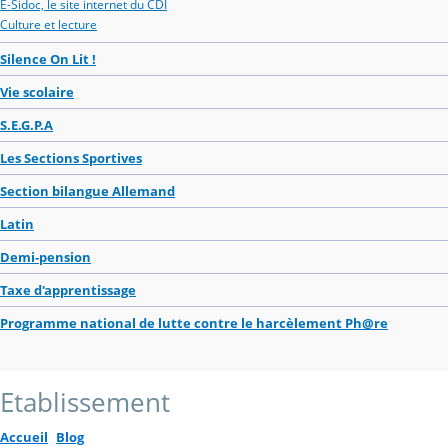
E-Sidoc, le site internet du CDI
Culture et lecture
Silence On Lit !
Vie scolaire
S.E.G.P.A
Les Sections Sportives
Section bilangue Allemand
Latin
Demi-pension
Taxe d'apprentissage
Programme national de lutte contre le harcèlement Ph@re
Etablissement
Accueil
Blog