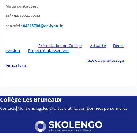
Nous contacter:
Tel : 04-77-56-32-44
courriel :
0421570d@ac-lyon.fr
Présentation du Collège
Actualité
Demi-
pension
Projet d'établissement
Taxe d'apprentissage
Temps forts
Collège Les Bruneaux
Contacts
Mentions légales
Chartes d'utilisation
Données personnelles