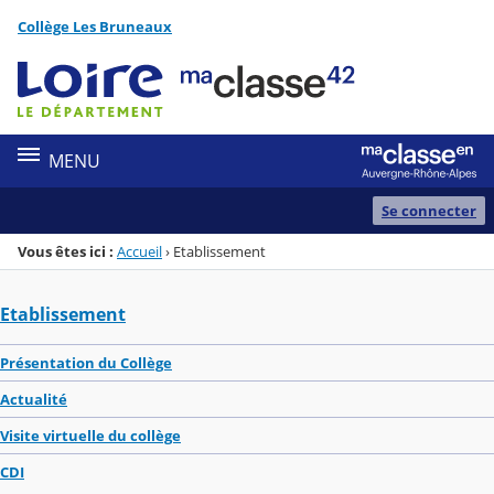
Panneau de gestion des cookies
Collège Les Bruneaux
Menu de la rubrique
Contenu
MENU
Se connecter
Vous êtes ici :
Accueil
›
Etablissement
Etablissement
Présentation du Collège
Actualité
Visite virtuelle du collège
CDI